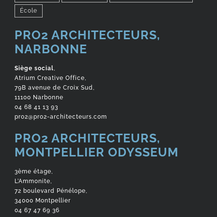
École
PRO2 ARCHITECTEURS,
NARBONNE
Siège social
,
Atrium Creative Office,
79B avenue de Croix Sud,
11100 Narbonne
04 68 41 13 93
pro2@pro2-architecteurs.com
PRO2 ARCHITECTEURS,
MONTPELLIER ODYSSEUM
3ème étage,
L’Ammonite,
72 boulevard Pénélope,
34000 Montpellier
04 67 47 69 36